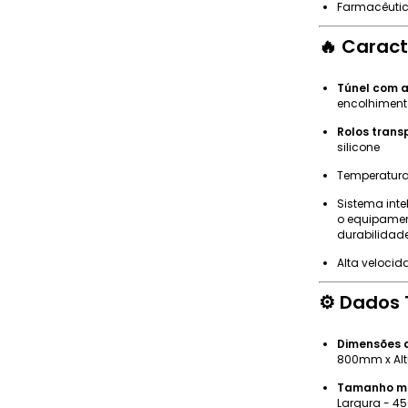
Farmacêutico
🔥
Caract
Túnel com a
encolhiment
Rolos trans
silicone
Temperatura
Sistema inte
o equipamen
durabilidad
Alta veloci
⚙️
Dados 
Dimensões d
800mm x Al
Tamanho m
Largura - 4