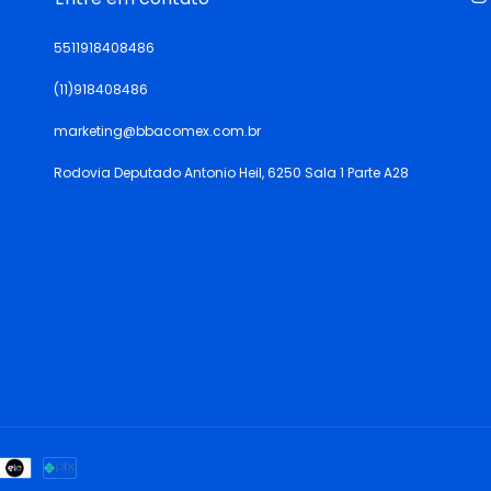
5511918408486
(11)918408486
marketing@bbacomex.com.br
Rodovia Deputado Antonio Heil, 6250 Sala 1 Parte A28