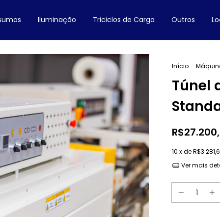
nsumos
Iluminação
Triciclos de Carga
Outros
Lo
Início
.
Máquin
Túnel 
Standa
R$27.200
10
x de
R$3.281,
Ver mais det