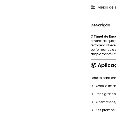
Meios de 
Descrição
O
Túnel de Enc
empresas que p
termoencolhíve
performance e 
amplamente uti
📦
Aplica
Perfeito para e
Ovos, alimen
Itens gráficos
Cosméticos, 
Kits promoc