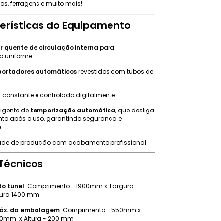
s, ferragens e muito mais!
erísticas do Equipamento
r quente de circulação interna
para
o uniforme
portadores automáticos
revestidos com tubos de
 constante e controlada digitalmente
ligente de
temporização automática
, que desliga
to após o uso, garantindo segurança e
e
dade de produção com acabamento profissional
Técnicos
o túnel
: Comprimento - 1900mm x Largura -
tura 1400 mm
áx. da embalagem
: Comprimento - 550mm x
50mm x Altura - 200 mm