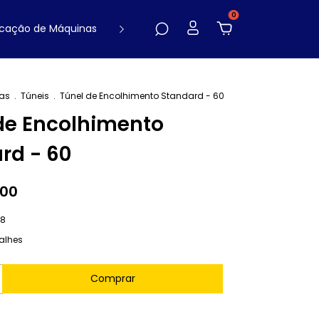
0
cação de Máquinas
Contato
Blog
as
.
Túneis
.
Túnel de Encolhimento Standard - 60
de Encolhimento
rd - 60
,00
68
alhes