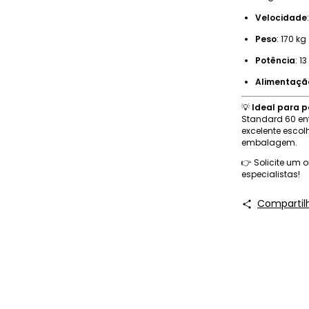
Velocidade
Peso
: 170 kg
Potência
: 1
Alimentaçã
💡
Ideal para 
Standard 60 en
excelente escol
embalagem.
👉 Solicite um
especialistas!
Compartil