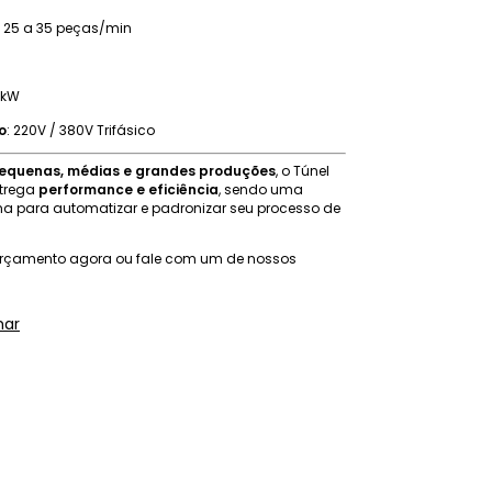
: 25 a 35 peças/min
3 kW
o
: 220V / 380V Trifásico
pequenas, médias e grandes produções
, o Túnel
trega
performance e eficiência
, sendo uma
ha para automatizar e padronizar seu processo de
 orçamento agora ou fale com um de nossos
har