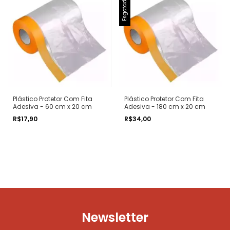
Esgotado
Plástico Protetor Com Fita
Plástico Protetor Com Fita
Adesiva - 60 cm x 20 cm
Adesiva - 180 cm x 20 cm
R$17,90
R$34,00
Newsletter