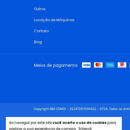
Outros
Locação de Máquinas
Contato
Blog
Meios de pagamento
Copyright BBA COMEX - 25247287000422 - 2026. Todos os direi
Ao navegar por este site
você aceita o uso de cookies
para
agilizar a sua experiência de compra.
Entendi