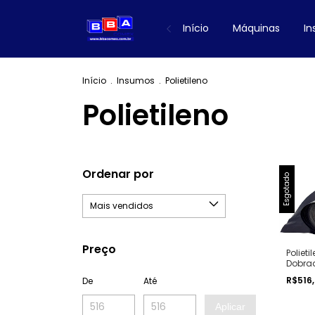
Início
Máquinas
I
Início
.
Insumos
.
Polietileno
Polietileno
Ordenar por
Esgotado
Preço
Polieti
Dobra
14,65k
R$516
De
Até
Aplicar