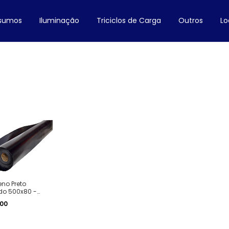
nsumos
Iluminação
Triciclos de Carga
Outros
Lo
leno Preto
do 500x80 -
g - 550 metros
,00