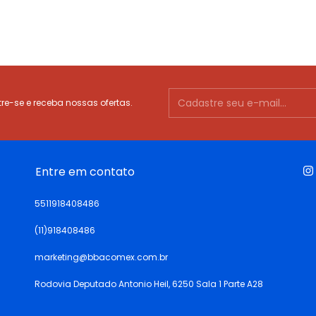
e-se e receba nossas ofertas.
Entre em contato
5511918408486
(11)918408486
marketing@bbacomex.com.br
Rodovia Deputado Antonio Heil, 6250 Sala 1 Parte A28