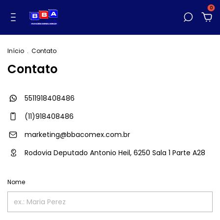
0
Início
.
Contato
Contato
5511918408486
(11)918408486
marketing@bbacomex.com.br
Rodovia Deputado Antonio Heil, 6250 Sala 1 Parte A28
Nome