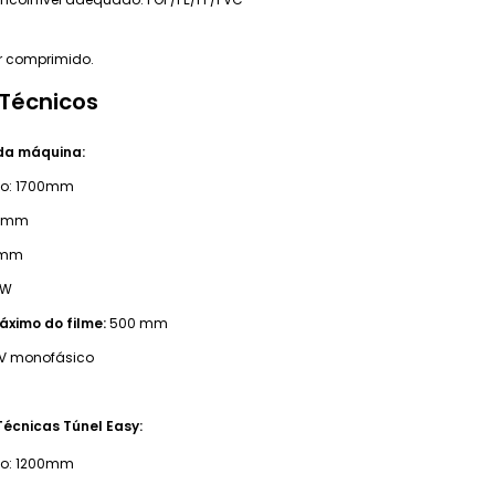
ar comprimido.
 Técnicos
da máquina:
o: 1700mm
60mm
0 mm
kW
ximo do filme:
500 mm
V monofásico
écnicas Túnel Easy:
o: 1200mm