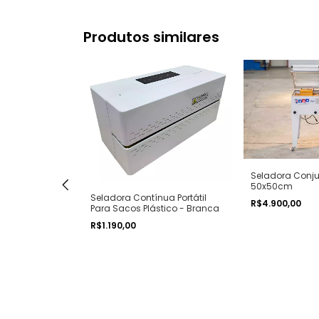
Produtos similares
Seladora Con
50x50cm
Seladora Contínua Portátil
R$4.900,00
Para Sacos Plástico - Branca
R$1.190,00
ua Portátil
ico - Preto