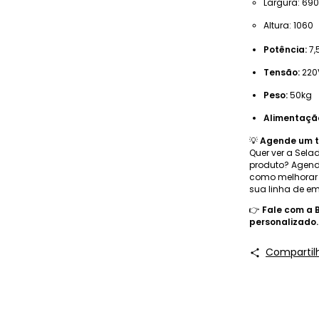
Largura: 6
Altura: 1060
Potência:
7,
Tensão:
220
Peso:
50kg
Alimentação
💡
Agende um t
Quer ver a Sel
produto? Agend
como melhorar 
sua linha de e
👉
Fale com a 
personalizado.
Compartil