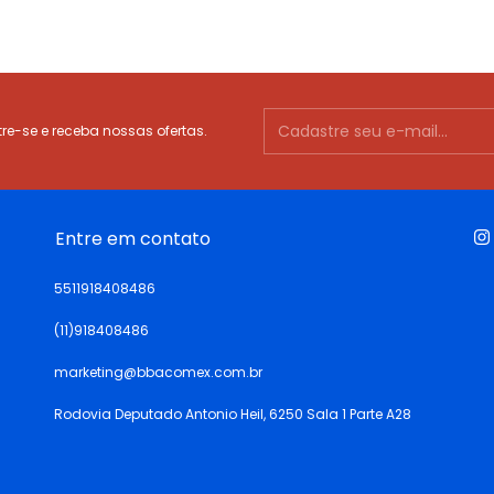
e-se e receba nossas ofertas.
Entre em contato
5511918408486
(11)918408486
marketing@bbacomex.com.br
Rodovia Deputado Antonio Heil, 6250 Sala 1 Parte A28