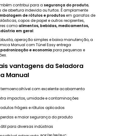
ambém contribui para a
segurança do produto
,
s de abertura indevida ou furtos. É amplamente
mbalagem de rótulos e produtos
em garrafas de
plásticas, copos de papel e outros recipientes,
ores como
alimentos, bebidas, medicamentos,
ndústria em geral
.
robusta, operação simples e baixa manutenção, a
mica Manual com Túnel Easy entrega
, padronização e economia
para pequenas e
ões.
pais vantagens da Seladora
a Manual
termoencolhível com excelente acabamento
ntra impactos, umidade e contaminações
rodutos frágeis e rótulos aplicados
perdas e maior segurança do produto
átil para diversas indústrias
encolhível adequado: POF/PE/PP/PVC