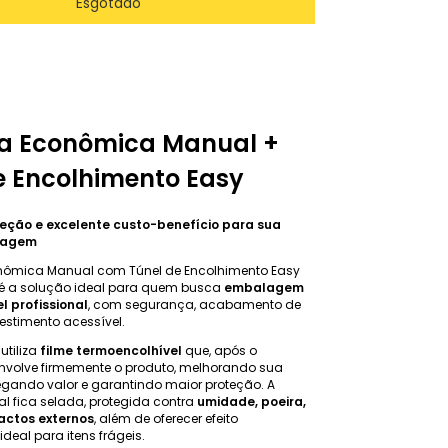
a Econômica Manual +
e Encolhimento Easy
oteção e excelente custo-benefício para sua
lagem
nômica Manual com Túnel de Encolhimento Easy
é a solução ideal para quem busca
embalagem
l profissional
, com segurança, acabamento de
estimento acessível.
utiliza
filme termoencolhível
que, após o
nvolve firmemente o produto, melhorando sua
egando valor e garantindo maior proteção. A
l fica selada, protegida contra
umidade, poeira,
actos externos
, além de oferecer efeito
deal para itens frágeis.