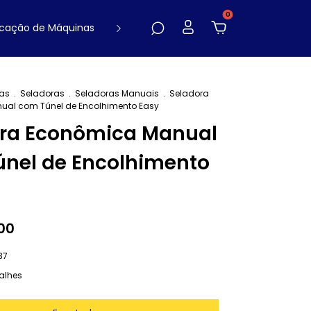
0
cação de Máquinas
Contato
Blog
as
.
Seladoras
.
Seladoras Manuais
.
Seladora
al com Túnel de Encolhimento Easy
ora Econômica Manual
nel de Encolhimento
00
37
alhes