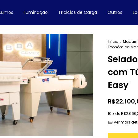
nsumos
Iluminação
Triciclos de Carga
Outros
Lo
Início
.
Máquin
Econômica Manu
Selad
com Tú
Easy
R$22.100,
10
x de
R$2.666,
Ver mais det