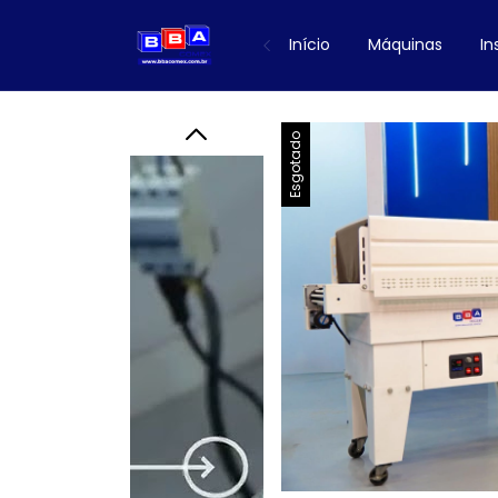
Início
Máquinas
I
Esgotado