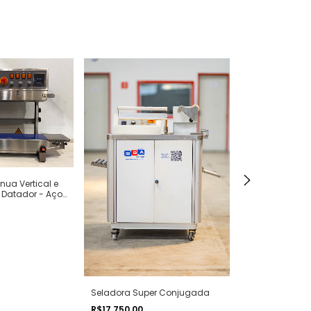
Seladora Con
40x40cm
nua Vertical e
 Datador - Aço
R$4.400,00
Seladora Super Conjugada
R$17.750,00