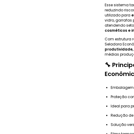
Esse sistema t
reduzindo risco
utilizado para
e
vidro, garrafas 
atendendo set
cosméticos e i
Com estrutura 
Seladora Econô
produtividade
médias produç
🔧 Princi
Econômic
Embalagem 
Proteção co
Ideal para p
Redução de 
Solução vers
Filme termo