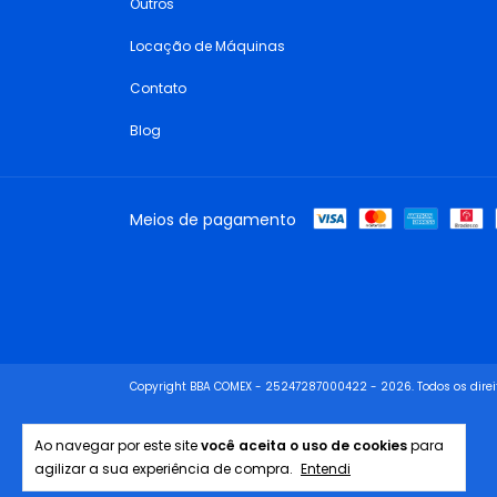
Outros
Locação de Máquinas
Contato
Blog
Meios de pagamento
Copyright BBA COMEX - 25247287000422 - 2026. Todos os direi
Ao navegar por este site
você aceita o uso de cookies
para
agilizar a sua experiência de compra.
Entendi