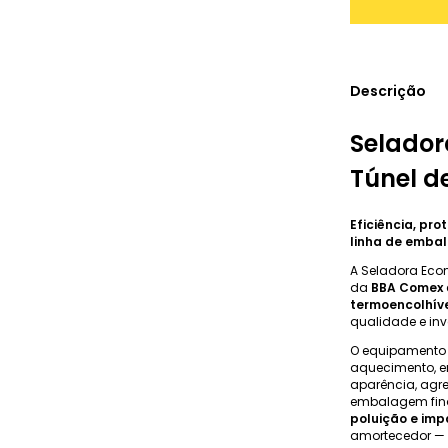
Descrição
Selador
Túnel d
Eficiência, pr
linha de emba
A Seladora Eco
da
BBA Comex
termoencolhíve
qualidade e inv
O equipamento 
aquecimento, e
aparência, agr
embalagem fina
poluição e imp
amortecedor — i