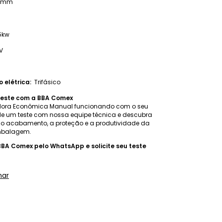
90mm
5kw
V
 elétrica:
Trifásico
este com a BBA Comex
adora Econômica Manual funcionando com o seu
e um teste com nossa equipe técnica e descubra
o acabamento, a proteção e a produtividade da
mbalagem.
BBA Comex pelo WhatsApp e solicite seu teste
har