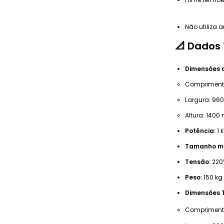
Não utiliza 
📐 Dados
Dimensões 
Compriment
Largura: 9
Altura: 140
Potência:
1 
Tamanho má
Tensão:
220
Peso:
150 kg
Dimensões T
Compriment