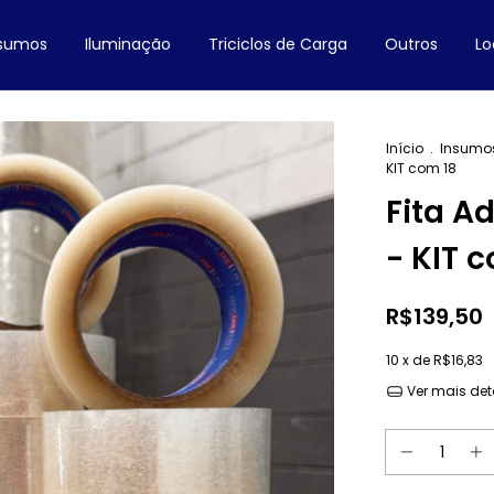
nsumos
Iluminação
Triciclos de Carga
Outros
Lo
Início
.
Insumo
KIT com 18
Fita A
- KIT 
R$139,50
10
x de
R$16,83
Ver mais det