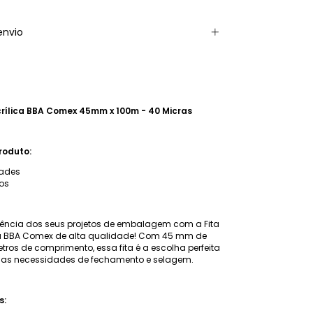
envio
crílica BBA Comex 45mm x 100m - 40 Micras
roduto:
dades
os
ciência dos seus projetos de embalagem com a Fita
ca BBA Comex de alta qualidade! Com 45 mm de
etros de comprimento, essa fita é a escolha perfeita
uas necessidades de fechamento e selagem.
s: