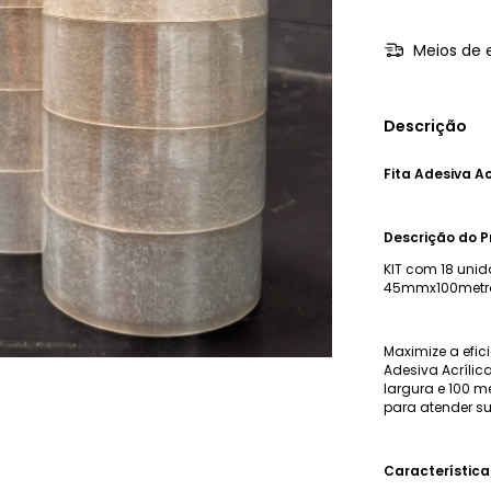
Meios de 
Descrição
Fita Adesiva A
Descrição do P
KIT com 18 uni
45mmx100metr
Maximize a efi
Adesiva Acríli
largura e 100 m
para atender s
Característica