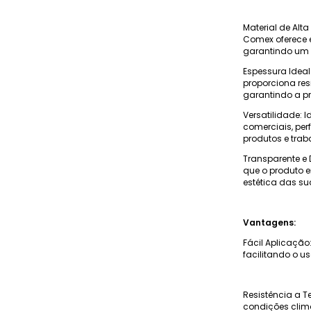
Material de Alta
Comex oferece e
garantindo um 
Espessura Ideal
proporciona res
garantindo a p
Versatilidade: I
comerciais, pe
produtos e tra
Transparente e 
que o produto 
estética das su
Vantagens:
Fácil Aplicação
facilitando o u
Resistência a 
condições clim