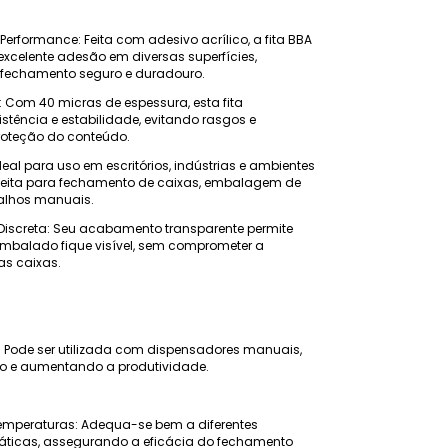
 Performance: Feita com adesivo acrílico, a fita BBA
xcelente adesão em diversas superfícies,
fechamento seguro e duradouro.
: Com 40 micras de espessura, esta fita
istência e estabilidade, evitando rasgos e
roteção do conteúdo.
deal para uso em escritórios, indústrias e ambientes
rfeita para fechamento de caixas, embalagem de
balhos manuais.
Discreta: Seu acabamento transparente permite
embalado fique visível, sem comprometer a
as caixas.
: Pode ser utilizada com dispensadores manuais,
so e aumentando a produtividade.
Temperaturas: Adequa-se bem a diferentes
áticas, assegurando a eficácia do fechamento