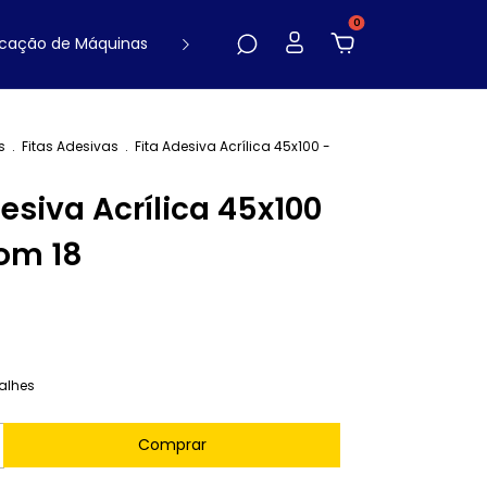
0
cação de Máquinas
Contato
Blog
s
.
Fitas Adesivas
.
Fita Adesiva Acrílica 45x100 -
desiva Acrílica 45x100
com 18
alhes