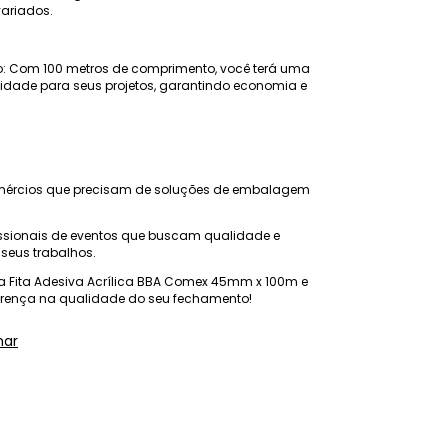
ariados.
o: Com 100 metros de comprimento, você terá uma
idade para seus projetos, garantindo economia e
omércios que precisam de soluções de embalagem
issionais de eventos que buscam qualidade e
seus trabalhos.
ua Fita Adesiva Acrílica BBA Comex 45mm x 100m e
erença na qualidade do seu fechamento!
har