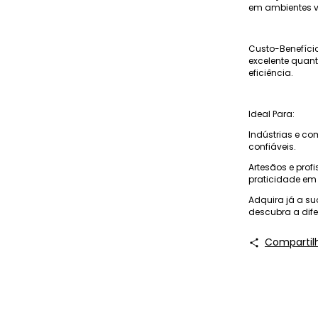
em ambientes v
Custo-Benefíci
excelente quant
eficiência.
Ideal Para:
Indústrias e c
confiáveis.
Artesãos e prof
praticidade em 
Adquira já a s
descubra a dif
Compartil