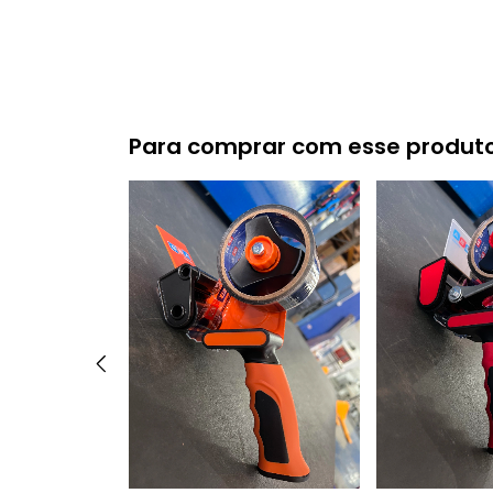
Para comprar com esse produt
Caixa
a com Tração
ior em INOX