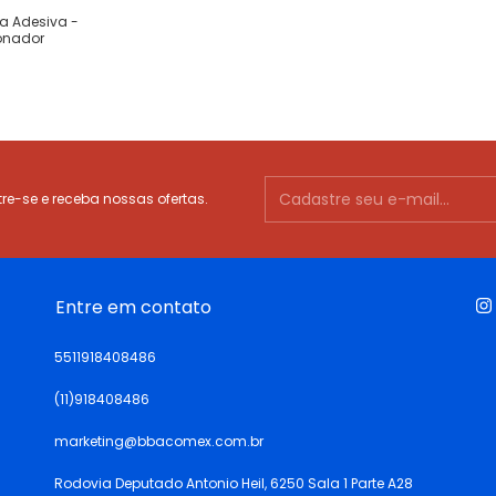
ta Adesiva -
ionador
e-se e receba nossas ofertas.
Entre em contato
5511918408486
(11)918408486
marketing@bbacomex.com.br
Rodovia Deputado Antonio Heil, 6250 Sala 1 Parte A28