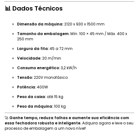
📊
Dados Técnicos
Dimensão da máquina:
2120 x 930 x 1500 mm
Tamanho da embalagem:
Mín. 100 × 45 mm / Máx. 400 x
250 mm
Largura da fita:
45 a 72 mm
Velocidade:
20 m/min
Consumo energético:
3,2 kW/h
Tensão:
220V monofásico
Potência:
400W
Peso da caixa:
até 15 kg
Peso da máquina:
100 kg
🚀
Ganhe tempo, reduza falhas e aumente sua eficiência com
essa fechadora robusta e inteligente.
Adquira agora e leve o seu
processo de embalagem a um novo nível!