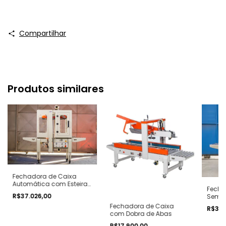
Compartilhar
Produtos similares
Fechadora de Caixa
Automática com Esteira
Fecha
Superior e Inferior com NR
R$37.026,00
Semi
12
Tração
Fechadora de Caixa
R$39.
com N
com Dobra de Abas
R$17.900,00