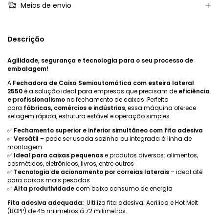
Meios de envio
Descrição
Agilidade, segurança e tecnologia para o seu processo de
embalagem!
A
Fechadora de Caixa Semiautomática com esteira lateral
2550
é a solução ideal para empresas que precisam de
eficiência
e profissionalismo
no fechamento de caixas. Perfeita
para
fábricas, comércios e indústrias
, essa máquina oferece
selagem rápida, estrutura estável e operação simples.
✅
Fechamento superior e inferior simultâneo com fita adesiva
✅
Versátil
– pode ser usada sozinha ou integrada à linha de
montagem
✅
Ideal para caixas pequenas
e produtos diversos: alimentos,
cosméticos, eletrônicos, livros, entre outros
✅
Tecnologia de acionamento por correias laterais
– ideal até
para caixas mais pesadas
✅
Alta produtividade
com baixo consumo de energia
Fita adesiva adequada:
Ultiliza fita adesiva Acrilica e Hot Melt
(BOPP) de 45 milimetros á 72 milimetros.